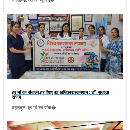
कौशाम्बी: आदर्श जूनिय�
हर मां का संकल्प,हर शिशु का अधिकार:स्तनपान : डॉ. सुजाता
संजय
देहरादून: हर मां का संक�