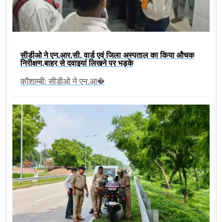
सीडीओ ने एन.आर.सी. वार्ड एवं जिला अस्पताल का किया औचक
निरीक्षण,बाहर से दवाइयां लिखने पर भड़के
कौशाम्बी: सीडीओ ने एन.आ�