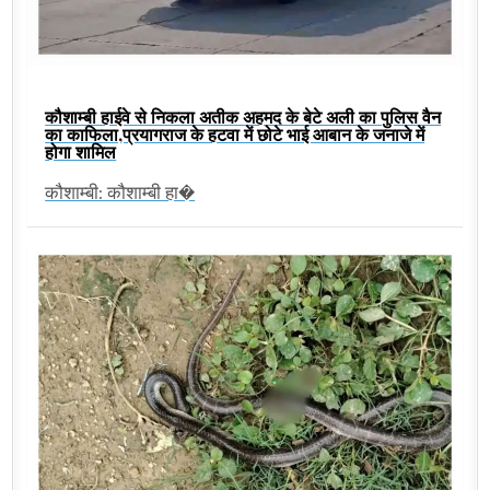
कौशाम्बी हाईवे से निकला अतीक अहमद के बेटे अली का पुलिस वैन
का काफिला,प्रयागराज के हटवा में छोटे भाई आबान के जनाजे में
होगा शामिल
कौशाम्बी: कौशाम्बी हा�