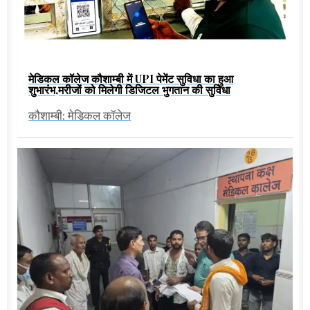
मेडिकल कॉलेज कौशाम्बी में UPI पेमेंट सुविधा का हुआ
शुभारंभ,मरीजों को मिलेगी डिजिटल भुगतान की सुविधा
कौशाम्बी: मेडिकल कॉलेज