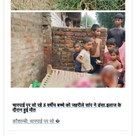
चारपाई पर सो रहे 8 वर्षीय बच्चे को जहरीले सांप ने डंसा,इलाज के
दौरान हुई मौत
कौशाम्बी: चारपाई पर सो �