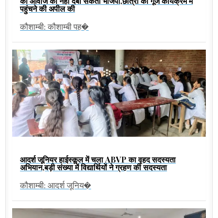
की आवाज को नहीं दबा सकती भाजपा,छात्रों की गूंज कार्यक्रम में
पहुंचने की अपील की
कौशाम्बी: कौशाम्बी पह�
आदर्श जूनियर हाईस्कूल में चला ABVP का वृहद सदस्यता
अभियान,बड़ी संख्या में विद्यार्थियों ने ग्रहण की सदस्यता
कौशाम्बी: आदर्श जूनिय�