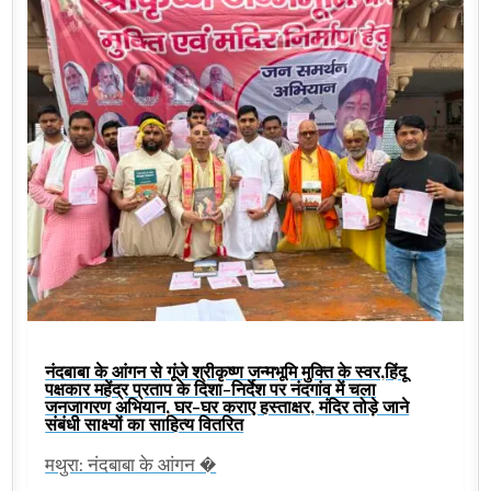
नंदबाबा के आंगन से गूंजे श्रीकृष्ण जन्मभूमि मुक्ति के स्वर,हिंदू
पक्षकार महेंद्र प्रताप के दिशा-निर्देश पर नंदगांव में चला
जनजागरण अभियान, घर-घर कराए हस्ताक्षर, मंदिर तोड़े जाने
संबंधी साक्ष्यों का साहित्य वितरित
मथुरा: नंदबाबा के आंगन �