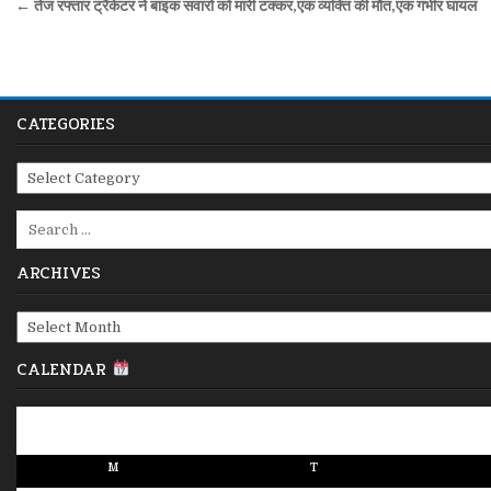
Post
← तेज रफ्तार ट्रैकेटर ने बाइक सवारो को मारी टक्कर,एक व्यक्ति की मौत,एक गंभीर घायल
navigation
CATEGORIES
Categories
Search
for:
ARCHIVES
Archives
CALENDAR
M
T