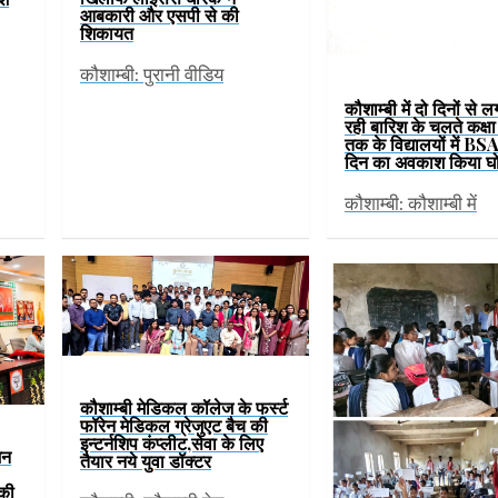
आबकारी और एसपी से की
शिकायत
कौशाम्बी: पुरानी वीडिय
कौशाम्बी में दो दिनों से 
रही बारिश के चलते कक्षा
तक के विद्यालयों में BS
दिन का अवकाश किया घ
कौशाम्बी: कौशाम्बी में
कौशाम्बी मेडिकल कॉलेज के फर्स्ट
फॉरेन मेडिकल ग्रेजुएट बैच की
इन्टर्नशिप कंप्लीट,सेवा के लिए
जन
तैयार नये युवा डॉक्टर
 की