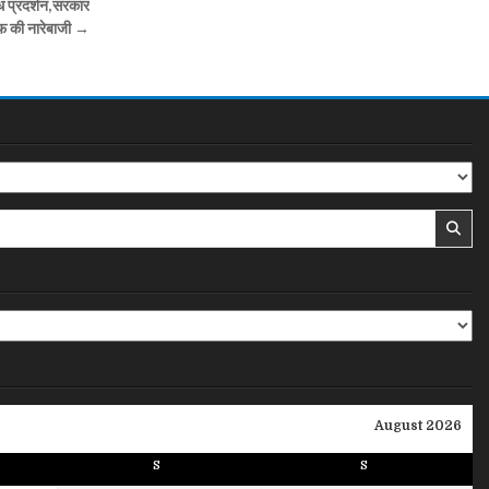
ोध प्रदर्शन,सरकार
फ की नारेबाजी →
August 2026
S
S