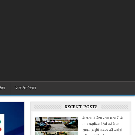
िक्षा
फ़िल्म/मनोरंजन
RECENT POSTS
केसरवानी वैश्य सभा भरवारी के
नगर पदाधिकारियों की बैठक
सम्पन्न,महर्षि कश्यप की जयंती