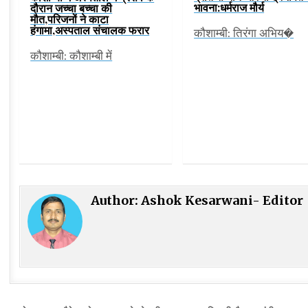
भावना:धर्मराज मौर्य
दौरान जच्चा बच्चा की
मौत,परिजनों ने काटा
हंगामा,अस्पताल संचालक फरार
कौशाम्बी: तिरंगा अभिय�
कौशाम्बी: कौशाम्बी में
Author:
Ashok Kesarwani- Editor