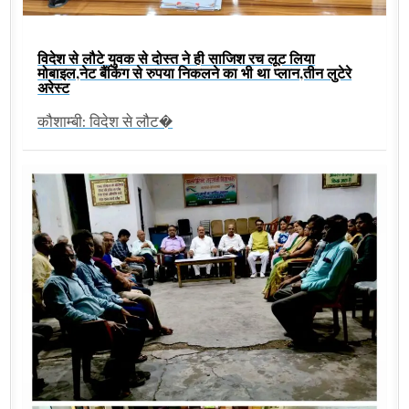
विदेश से लौटे युवक से दोस्त ने ही साजिश रच लूट लिया
मोबाइल,नेट बैंकिंग से रुपया निकलने का भी था प्लान,तीन लुटेरे
अरेस्ट
कौशाम्बी: विदेश से लौट�