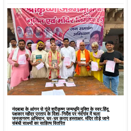
नंदबाबा के आंगन से गूंजे श्रीकृष्ण जन्मभूमि मुक्ति के स्वर,हिंदू
पक्षकार महेंद्र प्रताप के दिशा-निर्देश पर नंदगांव में चला
जनजागरण अभियान, घर-घर कराए हस्ताक्षर, मंदिर तोड़े जाने
संबंधी साक्ष्यों का साहित्य वितरित