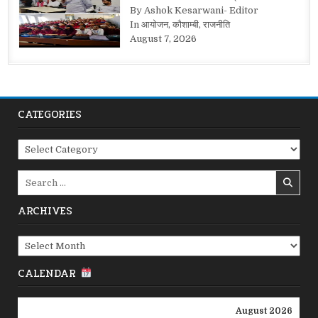
By Ashok Kesarwani- Editor
In आयोजन, कौशाम्बी, राजनीति
August 7, 2026
CATEGORIES
Categories
Search
for:
ARCHIVES
Archives
CALENDAR
August 2026