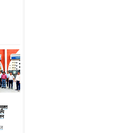
मुक्त
ल्प
जन
ेज