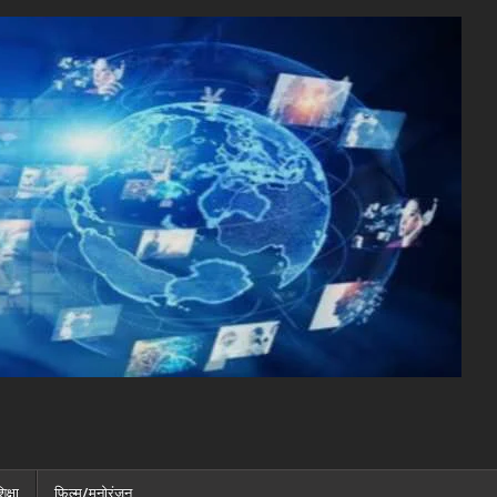
िक्षा
फ़िल्म/मनोरंजन