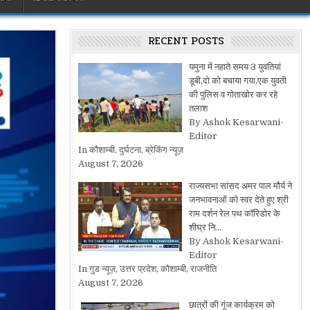
RECENT POSTS
यमुना में नहाते समय 3 युवतियां
डूबी,दो को बचाया गया,एक युवती
की पुलिस व गोताखोर कर रहे
तलाश
By Ashok Kesarwani-
Editor
In कौशाम्बी, दुर्घटना, ब्रेकिंग न्यूज़
August 7, 2026
राज्यसभा सांसद अमर पाल मौर्य ने
जनभावनाओं को स्वर देते हुए श्री
राम दर्शन रेल पथ कॉरिडोर के
शीघ्र नि…
By Ashok Kesarwani-
Editor
In गुड न्यूज़, उत्तर प्रदेश, कौशाम्बी, राजनीति
August 7, 2026
छात्रों की गूंज कार्यक्रम को