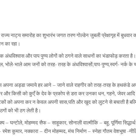
्य नाट्य समारोह का शुभारंभ जगत तरण गोल्डेन जुबली प्रेक्षागृह में बुधव
थान का रहा।
नाटक अंधविश्वास और पाप पुण्य लोगों को ठगने वाले साधनों का भंडाफोड़ करता है।
ोले-भाले आम जनों को तरह- तरह के अंधविश्वासों,पाप-पुण्य,स्वर्ग- नर्क के चक
 के पास अपना अड्डा जमाये हर आने – जाने वाले राहगीर को तरह-तरह के हथकंडे 
ा कर और किसी को कुएँ के देव के प्रकोप से डरा कर उनका धन, गहने, जेवर आदि
के टोटकों को अपना कर न केवल अपनी सास,पति और खुद को लुटने से बचाती है बल्
 ठगों को भी ठग लेती है।
 – घन्टोले, मोहम्मद सैफ – साहूकार, सोनाली वाल्मीकि – बहू, पूर्णिमा सिद्धार्
ेश कुमार, नक्कारा – दीन मोहम्मद, मंच निर्माण – स्नेहा गौतम वेशभूषा -नी