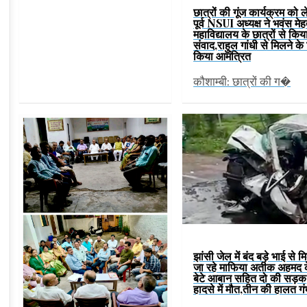
छात्रों की गूंज कार्यक्रम को 
पूर्व NSUI अध्यक्ष ने भवंस मे
महाविद्यालय के छात्रों से किय
संवाद,राहुल गांधी से मिलने के
किया आमंत्रित
कौशाम्बी: छात्रों की ग�
झांसी जेल में बंद बड़े भाई से म
जा रहे माफिया अतीक अहमद 
बेटे आबान सहित दो की सड़क
हादसे में मौत,तीन की हालत ग