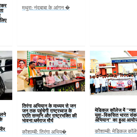
लेकर
मथुरा: नंदबाबा के आंगन �
हता
ा
 लिए
तिरंगा अभियान के माध्यम से जन
मेडिकल कॉलेज में “नशा 
जन तक पहुंचेगी राष्ट्रध्वज के
िलने
युवा-विकसित भारत संक
प्रति सम्मान और राष्ट्रभक्ति की
के
अभियान“ का हुआ आयो
भावना:धर्मराज मौर्य
ंभीर
कौशाम्बी: मेडिकल कॉल
कौशाम्बी: तिरंगा अभिय�