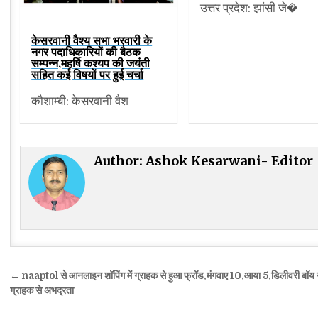
उत्तर प्रदेश: झांसी जे�
केसरवानी वैश्य सभा भरवारी के
नगर पदाधिकारियों की बैठक
सम्पन्न,महर्षि कश्यप की जयंती
सहित कई विषयों पर हुई चर्चा
कौशाम्बी: केसरवानी वैश
Author:
Ashok Kesarwani- Editor
Post
← naaptol से आनलाइन शॉपिंग में ग्राहक से हुआ फ्रॉड,मंगवाए 10,आया 5,डिलीवरी बॉय 
navigation
ग्राहक से अभद्रता