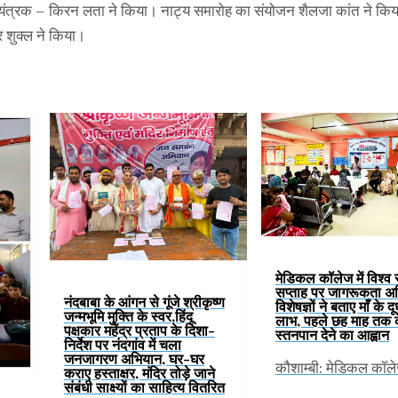
नियंत्रक – किरन लता ने किया। नाट्य समारोह का संयोजन शैलजा कांत ने किय
र शुक्ल ने किया।
मेडिकल कॉलेज में विश्व
सप्ताह पर जागरूकता अ
नंदबाबा के आंगन से गूंजे श्रीकृष्ण
विशेषज्ञों ने बताए माँ के द
जन्मभूमि मुक्ति के स्वर,हिंदू
लाभ, पहले छह माह तक 
पक्षकार महेंद्र प्रताप के दिशा-
स्तनपान देने का आह्वान
निर्देश पर नंदगांव में चला
जनजागरण अभियान, घर-घर
कौशाम्बी: मेडिकल कॉल
कराए हस्ताक्षर, मंदिर तोड़े जाने
संबंधी साक्ष्यों का साहित्य वितरित