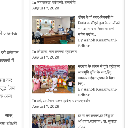
In जागरूकता, कौशाम्बी, राजनीति
August 7, 2026
डीएम ने की नगर-निकायों के
निर्माण कार्यों एवं डूडा के कार्यों की
समीक्षा,नगर पालिका भरवारी
ार को लखनऊ
सहित कई न…
By Ashok Kesarwani-
Editor
In कौशाम्बी, जन समस्या, प्रशासन
 जो वर्तमान
August 7, 2026
्करों में
नंदबाबा के आंगन से गूंजे श्रीकृष्ण
जन्मभूमि मुक्ति के स्वर,हिंदू
पक्षकार महेंद्र प्रताप के दिशा-
अपना कर
निर्…
 लूट लिया
By Ashok Kesarwani-
Editor
कि अन्य
In धर्म, आयोजन, उत्तर प्रदेश, धरना/प्रदर्शन
August 7, 2026
थ – सास,
हर मां का संकल्प,हर शिशु का
अधिकार:स्तनपान : डॉ. सुजाता
लिमा चौधरी
संजय