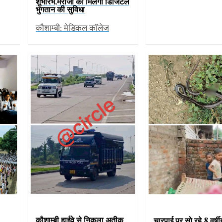
शुभारंभ,मरीजों को मिलेगी डिजिटल
भुगतान की सुविधा
कौशाम्बी: मेडिकल कॉलेज
कौशाम्बी हाईवे से निकला अतीक
चारपाई पर सो रहे 8 वर्षीय