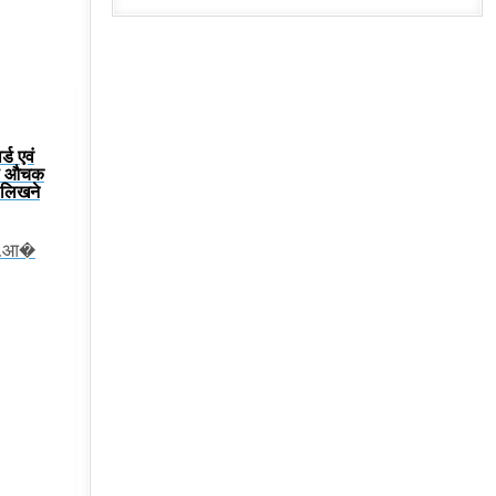
्ड एवं
या औचक
ं लिखने
एन.आ�