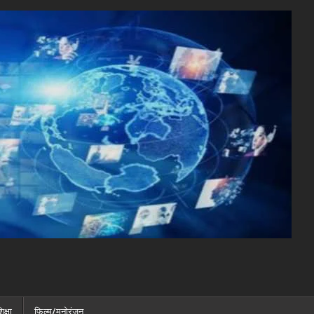
िक्षा
फ़िल्म/मनोरंजन