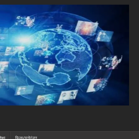
िक्षा
फ़िल्म/मनोरंजन