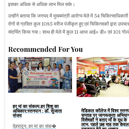
इसका अधिक से अधिक लाभ मिल सके।
उन्होंने बताया कि जनपद में मुख्यमंत्री आरोग्य मेले में 54 चिकित्साधिकारी
रोगों से ग्रसित कुल 1085 मरीज पंजीकृत हुए एवं चिकित्सकों द्वारा उप
संदर्भित किया गया। साथ ही मेले में कुल 11 आभा आई० डी० एवं 101 गोल्ड
Recommended For You
हर मां का संकल्प,हर शिशु का
मेडिकल कॉलेज में विश्व स्तन
अधिकार:स्तनपान : डॉ. सुजाता
सप्ताह पर जागरूकता अभिया
संजय
विशेषज्ञों ने बताए माँ के दूध के
लाभ, पहले छह माह तक केवल
देहरादून: हर मां का संक�
स्तनपान देने का आह्वान