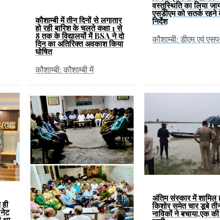
वस्तुस्थिति का लिया जा
एसडीएम को सतर्क रहने 
कौशाम्बी में तीन दिनों से लगातार
निर्देश
हो रही बारिश के चलते कक्षा 1 से
8 तक के विद्यालयों में BSA ने दो
कौशाम्बी: डीएम एवं एस
दिन का अतिरिक्त अवकाश किया
घोषित
कौशाम्बी: कौशाम्बी में
अंतिम संस्कार में शामिल 
े ही
किशोर समेत चार डूबे ती
नेट
नाविकों ने बचाया,एक क
ी था