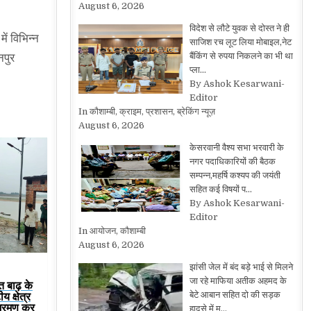
August 6, 2026
विदेश से लौटे युवक से दोस्त ने ही
ें विभिन्न
साजिश रच लूट लिया मोबाइल,नेट
बैंकिंग से रुपया निकलने का भी था
नपुर
प्ला…
By Ashok Kesarwani-
Editor
In कौशाम्बी, क्राइम, प्रशासन, ब्रेकिंग न्यूज़
August 6, 2026
केसरवानी वैश्य सभा भरवारी के
नगर पदाधिकारियों की बैठक
सम्पन्न,महर्षि कश्यप की जयंती
सहित कई विषयों प…
By Ashok Kesarwani-
Editor
In आयोजन, कौशाम्बी
August 6, 2026
झांसी जेल में बंद बड़े भाई से मिलने
जा रहे माफिया अतीक अहमद के
त बाढ़ के
य क्षेत्र
बेटे आबान सहित दो की सड़क
भ्रमण कर
हादसे में म…