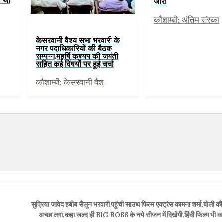
जारी
कौशाम्बी: अंतिम संस्का
केसरवानी वैश्य सभा भरवारी के
नगर पदाधिकारियों की बैठक
सम्पन्न,महर्षि कश्यप की जयंती
सहित कई विषयों पर हुई चर्चा
कौशाम्बी: केसरवानी वैश
सुप्रिया जावेद हबीब सैलून भरवारी पहुंची साउथ फिल्म एक्ट्रेस कामना शर्मा,बोली 
अच्छा लगा,कहा जल्द ही BiG BOSS के नये सीजन में दिखेंगी,हिंदी फिल्म भी क