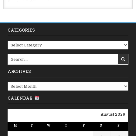
CATEGORIES
Categories
Search
for:
ARCHIVES
Archives
CALENDAR
August 2026
M
T
W
T
F
S
S