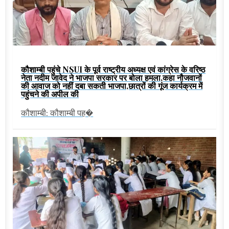
कौशाम्बी पहुंचे NSUI के पूर्व राष्ट्रीय अध्यक्ष एवं कांग्रेस के वरिष्ठ
नेता नदीम जावेद ने भाजपा सरकार पर बोला हमला,कहा नौजवानों
की आवाज को नहीं दबा सकती भाजपा,छात्रों की गूंज कार्यक्रम में
पहुंचने की अपील की
कौशाम्बी: कौशाम्बी पह�