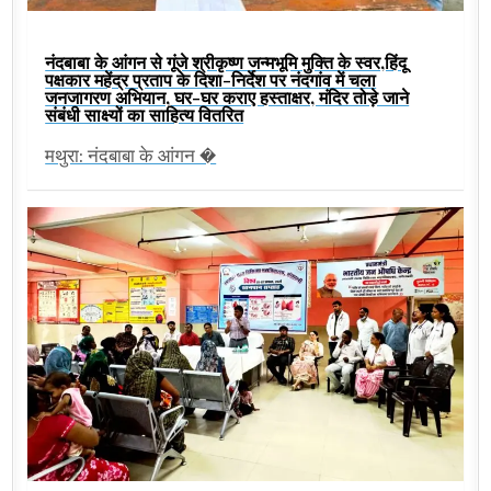
नंदबाबा के आंगन से गूंजे श्रीकृष्ण जन्मभूमि मुक्ति के स्वर,हिंदू
पक्षकार महेंद्र प्रताप के दिशा-निर्देश पर नंदगांव में चला
जनजागरण अभियान, घर-घर कराए हस्ताक्षर, मंदिर तोड़े जाने
संबंधी साक्ष्यों का साहित्य वितरित
मथुरा: नंदबाबा के आंगन �