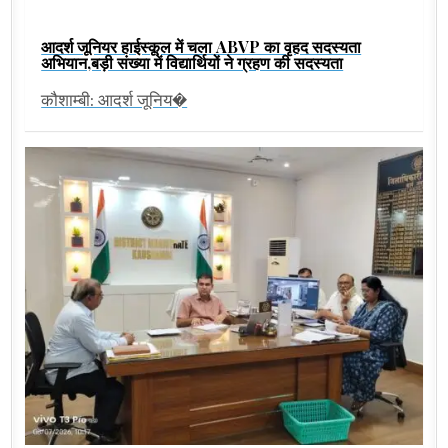
आदर्श जूनियर हाईस्कूल में चला ABVP का वृहद सदस्यता
अभियान,बड़ी संख्या में विद्यार्थियों ने ग्रहण की सदस्यता
कौशाम्बी: आदर्श जूनिय�