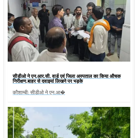
सीडीओ ने एन.आर.सी. वार्ड एवं जिला अस्पताल का किया औचक
निरीक्षण,बाहर से दवाइयां लिखने पर भड़के
कौशाम्बी: सीडीओ ने एन.आ�