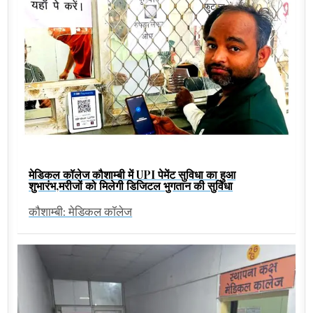
मेडिकल कॉलेज कौशाम्बी में UPI पेमेंट सुविधा का हुआ
शुभारंभ,मरीजों को मिलेगी डिजिटल भुगतान की सुविधा
कौशाम्बी: मेडिकल कॉलेज