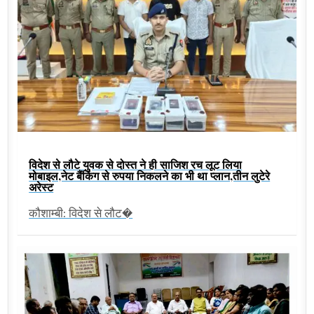
विदेश से लौटे युवक से दोस्त ने ही साजिश रच लूट लिया
मोबाइल,नेट बैंकिंग से रुपया निकलने का भी था प्लान,तीन लुटेरे
अरेस्ट
कौशाम्बी: विदेश से लौट�