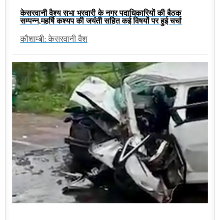
केसरवानी वैश्य सभा भरवारी के नगर पदाधिकारियों की बैठक
सम्पन्न,महर्षि कश्यप की जयंती सहित कई विषयों पर हुई चर्चा
कौशाम्बी: केसरवानी वैश