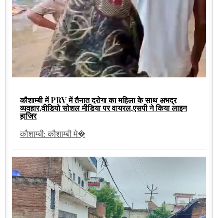
कौशाम्बी में PRV में तैनात दरोगा का महिला के साथ अभद्र
व्यवहार,वीडियो सोशल मीडिया पर वायरल,एसपी ने किया लाइन
हाजिर
कौशाम्बी: कौशाम्बी मे�