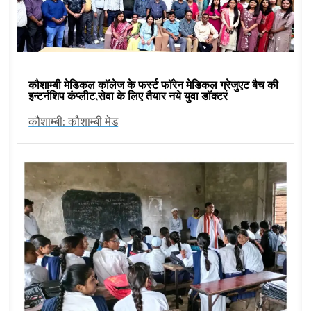
कौशाम्बी मेडिकल कॉलेज के फर्स्ट फॉरेन मेडिकल ग्रेजुएट बैच की
इन्टर्नशिप कंप्लीट,सेवा के लिए तैयार नये युवा डॉक्टर
कौशाम्बी: कौशाम्बी मेड