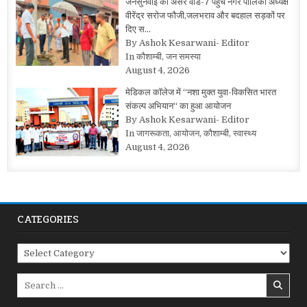
जनसुनवाई का असर वार्ड-7 पहुंचे नगर पालिका अध्यक्ष
वीरेंद्र सरोज फौजी,जलभराव और बदहाल सड़कों पर
दिए स…
By Ashok Kesarwani- Editor
In कौशाम्बी, जन समस्या
August 4, 2026
मेडिकल कॉलेज में “नशा मुक्त युवा-विकसित भारत
संकल्प अभियान“ का हुआ आयोजन
By Ashok Kesarwani- Editor
In जागरूकता, आयोजन, कौशाम्बी, स्वास्थ्य
August 4, 2026
CATEGORIES
Categories
Search
for: