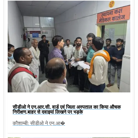
सीडीओ ने एन.आर.सी. वार्ड एवं जिला अस्पताल का किया औचक
निरीक्षण,बाहर से दवाइयां लिखने पर भड़के
कौशाम्बी: सीडीओ ने एन.आ�