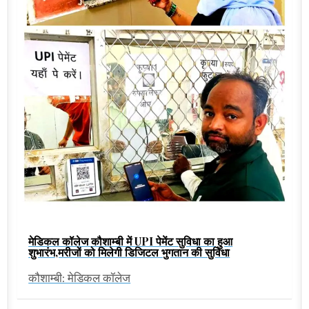
मेडिकल कॉलेज कौशाम्बी में UPI पेमेंट सुविधा का हुआ
शुभारंभ,मरीजों को मिलेगी डिजिटल भुगतान की सुविधा
कौशाम्बी: मेडिकल कॉलेज