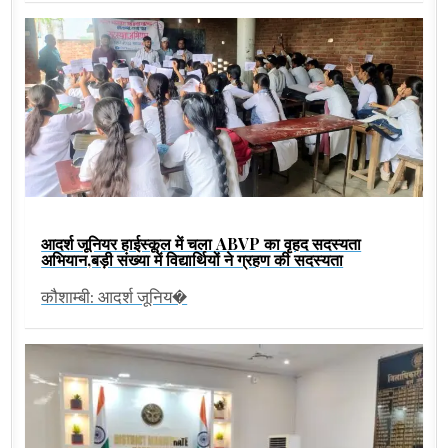
आदर्श जूनियर हाईस्कूल में चला ABVP का वृहद सदस्यता
अभियान,बड़ी संख्या में विद्यार्थियों ने ग्रहण की सदस्यता
कौशाम्बी: आदर्श जूनिय�