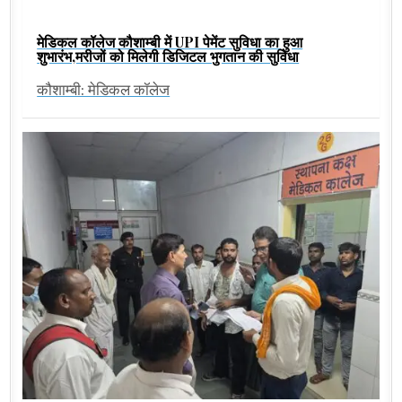
मेडिकल कॉलेज कौशाम्बी में UPI पेमेंट सुविधा का हुआ
शुभारंभ,मरीजों को मिलेगी डिजिटल भुगतान की सुविधा
कौशाम्बी: मेडिकल कॉलेज