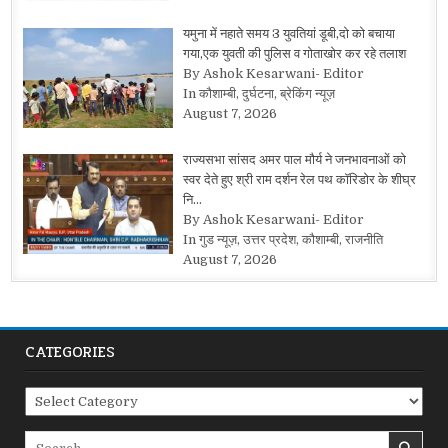
यमुना में नहाते समय 3 युवतियां डूबी,दो को बचाया
गया,एक युवती की पुलिस व गोताखोर कर रहे तलाश
By Ashok Kesarwani- Editor
In कौशाम्बी, दुर्घटना, ब्रेकिंग न्यूज़
August 7, 2026
राज्यसभा सांसद अमर पाल मौर्य ने जनभावनाओं को
स्वर देते हुए श्री राम दर्शन रेल पथ कॉरिडोर के शीघ्र
नि…
By Ashok Kesarwani- Editor
In गुड न्यूज़, उत्तर प्रदेश, कौशाम्बी, राजनीति
August 7, 2026
CATEGORIES
Categories
Search