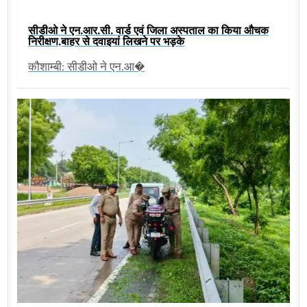
सीडीओ ने एन.आर.सी. वार्ड एवं जिला अस्पताल का किया औचक
निरीक्षण,बाहर से दवाइयां लिखने पर भड़के
कौशाम्बी: सीडीओ ने एन.आ�