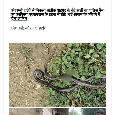
कौशाम्बी हाईवे से निकला अतीक अहमद के बेटे अली का पुलिस वैन
का काफिला,प्रयागराज के हटवा में छोटे भाई आबान के जनाजे में
होगा शामिल
कौशाम्बी: कौशाम्बी हा�