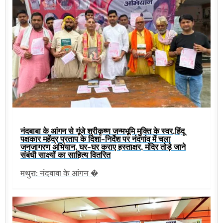
नंदबाबा के आंगन से गूंजे श्रीकृष्ण जन्मभूमि मुक्ति के स्वर,हिंदू
पक्षकार महेंद्र प्रताप के दिशा-निर्देश पर नंदगांव में चला
जनजागरण अभियान, घर-घर कराए हस्ताक्षर, मंदिर तोड़े जाने
संबंधी साक्ष्यों का साहित्य वितरित
मथुरा: नंदबाबा के आंगन �