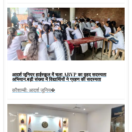
आदर्श जूनियर हाईस्कूल में चला ABVP का वृहद सदस्यता
अभियान,बड़ी संख्या में विद्यार्थियों ने ग्रहण की सदस्यता
कौशाम्बी: आदर्श जूनिय�