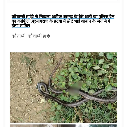
कौशाम्बी हाईवे से निकला अतीक अहमद के बेटे अली का पुलिस वैन
का काफिला,प्रयागराज के हटवा में छोटे भाई आबान के जनाजे में
होगा शामिल
कौशाम्बी: कौशाम्बी हा�