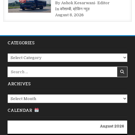
By Ashok Kesarwani- Editor
In कौशाम्बी, ब्रेकिंग न्यूज़
August 8, 2026
CATEGORIES
Categories
Search
for:
ARCHIVES
Archives
CALENDAR
August 2026