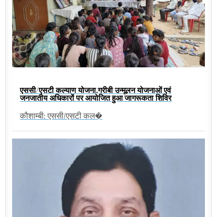
एससी/एसटी कल्याण योजना,गरीबी उन्मूलन योजनाओं एवं
जनजातीय अधिकारों पर आयोजित हुआ जागरूकता शिविर
कौशाम्बी: एससी/एसटी कल�