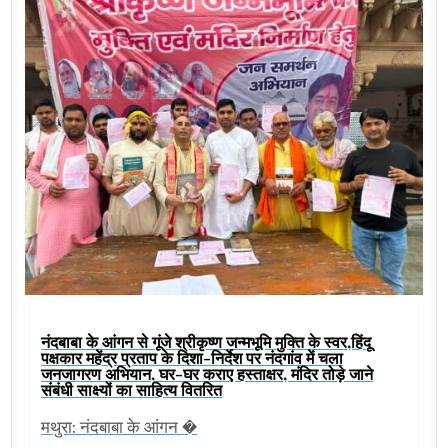
नंदबाबा के आंगन से गूंजे श्रीकृष्ण जन्मभूमि मुक्ति के स्वर,हिंदू
पक्षकार महेंद्र प्रताप के दिशा-निर्देश पर नंदगांव में चला
जनजागरण अभियान, घर-घर कराए हस्ताक्षर, मंदिर तोड़े जाने
संबंधी साक्ष्यों का साहित्य वितरित
मथुरा: नंदबाबा के आंगन �