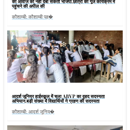
की आवाज को नहीं दबा सकती भाजपा,छात्रों की गूंज कार्यक्रम में
पहुंचने की अपील की
कौशाम्बी: कौशाम्बी पह�
आदर्श जूनियर हाईस्कूल में चला ABVP का वृहद सदस्यता
अभियान,बड़ी संख्या में विद्यार्थियों ने ग्रहण की सदस्यता
कौशाम्बी: आदर्श जूनिय�