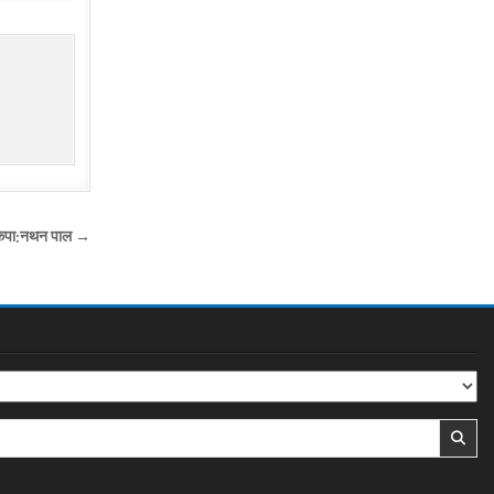
 सकिपा:नथन पाल →