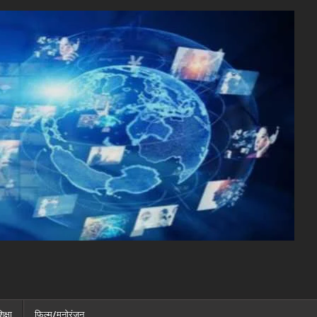
िक्षा
फ़िल्म/मनोरंजन