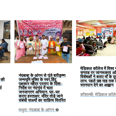
मेडिकल कॉलेज में विश्व
सप्ताह पर जागरूकता अ
नंदबाबा के आंगन से गूंजे श्रीकृष्ण
विशेषज्ञों ने बताए माँ के द
ं की
जन्मभूमि मुक्ति के स्वर,हिंदू
लाभ, पहले छह माह तक 
पक्षकार महेंद्र प्रताप के दिशा-
स्तनपान देने का आह्वान
्य
निर्देश पर नंदगांव में चला
जनजागरण अभियान, घर-घर
कौशाम्बी: मेडिकल कॉल
कराए हस्ताक्षर, मंदिर तोड़े जाने
संबंधी साक्ष्यों का साहित्य वितरित
मथुरा: नंदबाबा के आंगन �