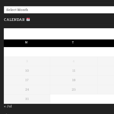
Archives
CALENDAR
M
T
3
4
10
11
17
18
24
25
31
« Jul