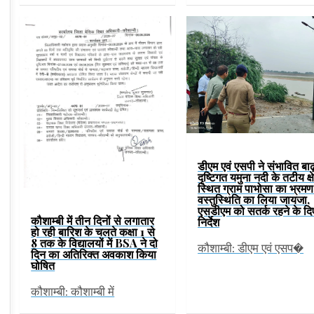
डीएम एवं एसपी ने संभावित बाढ
दृष्टिगत यमुना नदी के तटीय क्ष
स्थित ग्राम पाभोसा का भ्रम
वस्तुस्थिति का लिया जायजा,
एसडीएम को सतर्क रहने के दि
कौशाम्बी में तीन दिनों से लगातार
निर्देश
हो रही बारिश के चलते कक्षा 1 से
8 तक के विद्यालयों में BSA ने दो
कौशाम्बी: डीएम एवं एसप�
दिन का अतिरिक्त अवकाश किया
घोषित
कौशाम्बी: कौशाम्बी में