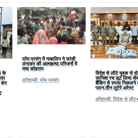
प्रेम प्रसंग में नाबालिग ने फांसी
लगाकर की आत्महत्या,परिजनों में
मचा कोहराम
़ के
विदेश से लौटे युवक से दो
ेत्र
साजिश रच लूट लिया मो
कौशाम्बी: प्रेम प्रसंग
ण कर
बैंकिंग से रुपया निकलने
प्लान,तीन लुटेरे अरेस्ट
ए
कौशाम्बी: विदेश से लौ