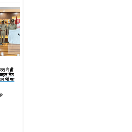
स्त ने ही
बाइल,नेट
 का भी था
ट�