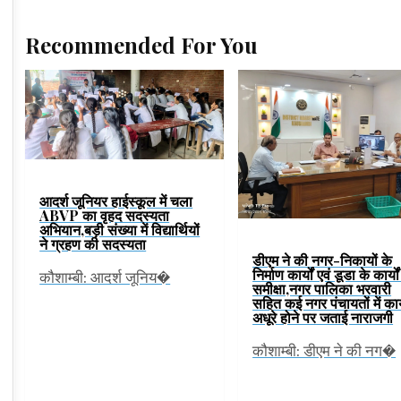
Recommended For You
आदर्श जूनियर हाईस्कूल में चला
ABVP का वृहद सदस्यता
अभियान,बड़ी संख्या में विद्यार्थियों
ने ग्रहण की सदस्यता
डीएम ने की नगर-निकायों के
निर्माण कार्यों एवं डूडा के कार्यो
कौशाम्बी: आदर्श जूनिय�
समीक्षा,नगर पालिका भरवारी
सहित कई नगर पंचायतों में कार
अधूरे होने पर जताई नाराजगी
कौशाम्बी: डीएम ने की नग�