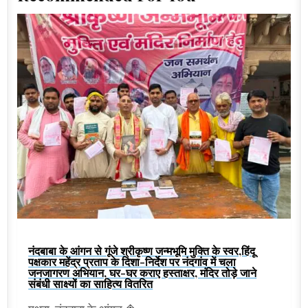
नंदबाबा के आंगन से गूंजे श्रीकृष्ण जन्मभूमि मुक्ति के स्वर,हिंदू
पक्षकार महेंद्र प्रताप के दिशा-निर्देश पर नंदगांव में चला
जनजागरण अभियान, घर-घर कराए हस्ताक्षर, मंदिर तोड़े जाने
संबंधी साक्ष्यों का साहित्य वितरित