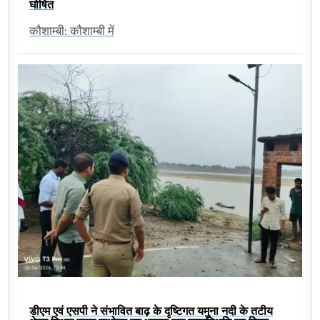
घोषित
कौशाम्बी: कौशाम्बी में
डीएम एवं एसपी ने संभावित बाढ़ के दृष्टिगत यमुना नदी के तटीय