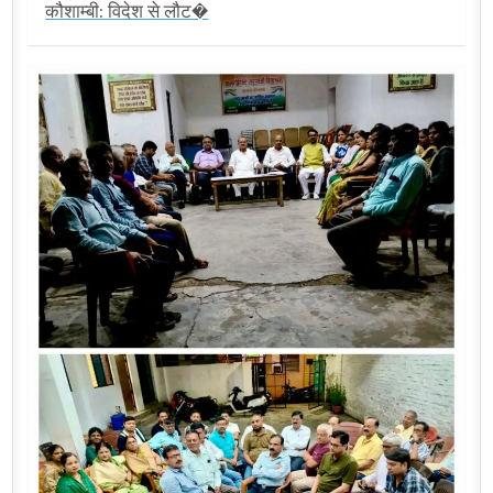
कौशाम्बी: विदेश से लौट�