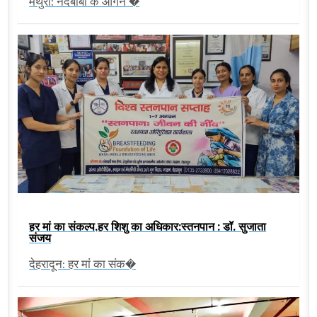
मथुरा: नंदबाबा के आंगन �
हर मां का संकल्प,हर शिशु का अधिकार:स्तनपान : डॉ. सुजाता
संजय
देहरादून: हर मां का संक�