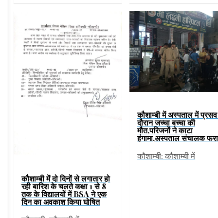
कौशाम्बी में अस्पताल में प्रसव
दौरान जच्चा बच्चा की
मौत,परिजनों ने काटा
हंगामा,अस्पताल संचालक फर
कौशाम्बी: कौशाम्बी में
कौशाम्बी में दो दिनों से लगातार हो
रही बारिश के चलते कक्षा 1 से 8
तक के विद्यालयों में BSA ने एक
दिन का अवकाश किया घोषित