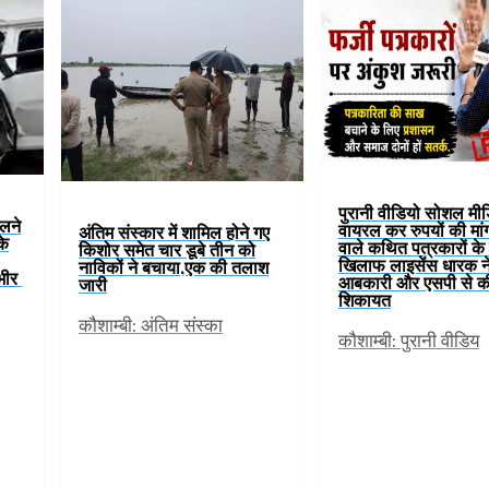
पुरानी वीडियो सोशल मी
िलने
वायरल कर रुपयों की मां
अंतिम संस्कार में शामिल होने गए
के
वाले कथित पत्रकारों के ग
किशोर समेत चार डूबे तीन को
खिलाफ लाइसेंस धारक न
नाविकों ने बचाया,एक की तलाश
ंभीर
आबकारी और एसपी से क
जारी
शिकायत
कौशाम्बी: अंतिम संस्का
कौशाम्बी: पुरानी वीडिय