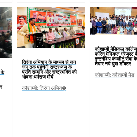
कौशाम्बी मेडिकल कॉलेज 
फॉरेन मेडिकल ग्रेजुएट 
इन्टर्नशिप कंप्लीट,सेवा क
तिरंगा अभियान के माध्यम से जन
तैयार नये युवा डॉक्टर
जन तक पहुंचेगी राष्ट्रध्वज के
प्रति सम्मान और राष्ट्रभक्ति की
 के
कौशाम्बी: कौशाम्बी मेड
भावना:धर्मराज मौर्य
ार
कौशाम्बी: तिरंगा अभिय�