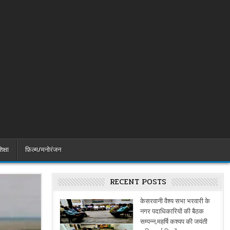
िक्षा
फ़िल्म/मनोरंजन
RECENT POSTS
केसरवानी वैश्य सभा भरवारी के
नगर पदाधिकारियों की बैठक
सम्पन्न,महर्षि कश्यप की जयंती