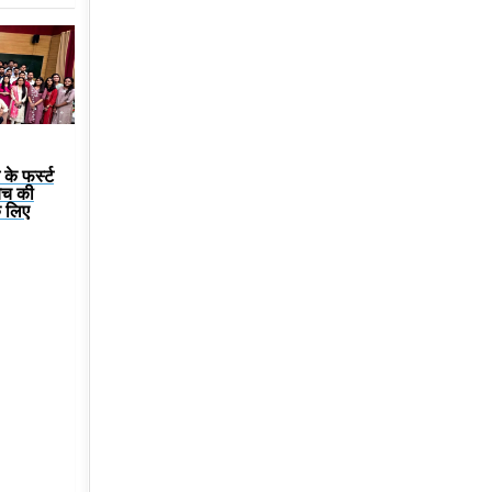
के फर्स्ट
बैच की
े लिए