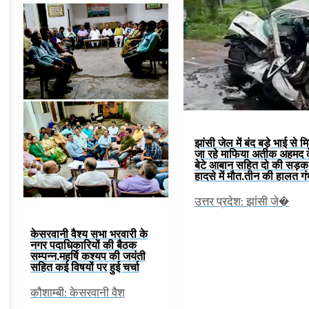
झांसी जेल में बंद बड़े भाई से म
जा रहे माफिया अतीक अहमद 
बेटे आबान सहित दो की सड़क
हादसे में मौत,तीन की हालत ग
उत्तर प्रदेश: झांसी जे�
केसरवानी वैश्य सभा भरवारी के
नगर पदाधिकारियों की बैठक
सम्पन्न,महर्षि कश्यप की जयंती
सहित कई विषयों पर हुई चर्चा
कौशाम्बी: केसरवानी वैश