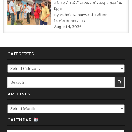
वीरेंद्र सरोज फौजी,जलभराव और बदहाल सड़कों पर
दिए स…
By Ashok Kesarwani- Editor
In कौशाम्बी, जन समस्या
August 4, 2026
CATEGORIES
Categories
Search
for:
ARCHIVES
Archives
CALENDAR