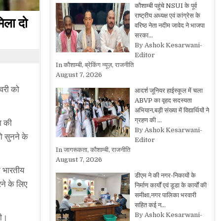
कौशाम्बी पहुंचे NSUI के पूर्व
राष्ट्रीय अध्यक्ष एवं कांग्रेस के
िला दो
वरिष्ठ नेता नदीम जावेद ने भाजपा
सरका…
By Ashok Kesarwani-
Editor
In कौशाम्बी, ब्रेकिंग न्यूज़, राजनीति
August 7, 2026
रवरी को
आदर्श जूनियर हाईस्कूल में चला
ABVP का वृहद सदस्यता
अभियान,बड़ी संख्या में विद्यार्थियों ने
ग्रहण की …
ा की
By Ashok Kesarwani-
ो सुनने के
Editor
In जागरूकता, कौशाम्बी, राजनीति
August 7, 2026
क भारतीय
डीएम ने की नगर-निकायों के
ने के लिए
निर्माण कार्यों एवं डूडा के कार्यों की
समीक्षा,नगर पालिका भरवारी
सहित कई न…
By Ashok Kesarwani-
गी।