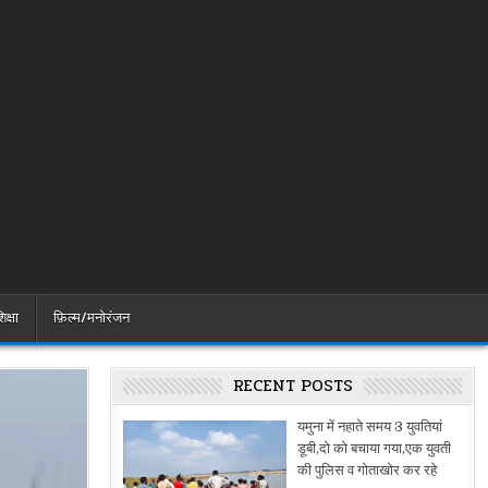
िक्षा
फ़िल्म/मनोरंजन
RECENT POSTS
यमुना में नहाते समय 3 युवतियां
डूबी,दो को बचाया गया,एक युवती
की पुलिस व गोताखोर कर रहे