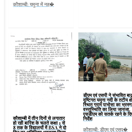
कौशाम्बी: यमुना में नह�
डीएम एवं एसपी ने संभावित बाढ
दृष्टिगत यमुना नदी के तटीय क्ष
स्थित ग्राम पाभोसा का भ्रम
वस्तुस्थिति का लिया जायजा,
एसडीएम को सतर्क रहने के दि
कौशाम्बी में तीन दिनों से लगातार
निर्देश
हो रही बारिश के चलते कक्षा 1 से
8 तक के विद्यालयों में BSA ने दो
कौशाम्बी: डीएम एवं एसप�