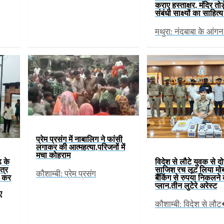
कराए हस्ताक्षर, मंदिर तोड
संबंधी साक्ष्यों का साहित
मथुरा: नंदबाबा के आंग
प्रेम प्रसंग में नाबालिग ने फांसी
लगाकर की आत्महत्या,परिजनों में
मचा कोहराम
़ के
विदेश से लौटे युवक से दो
ेत्र
साजिश रच लूट लिया मो
कौशाम्बी: प्रेम प्रसंग
ण कर
बैंकिंग से रुपया निकलने
प्लान,तीन लुटेरे अरेस्ट
ए
कौशाम्बी: विदेश से लौ