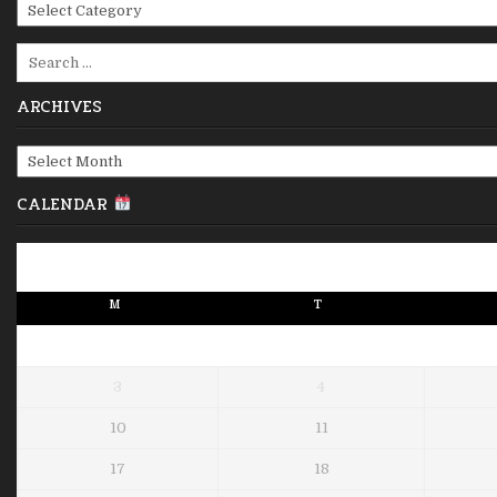
Categories
Search
for:
ARCHIVES
Archives
CALENDAR
M
T
3
4
10
11
17
18