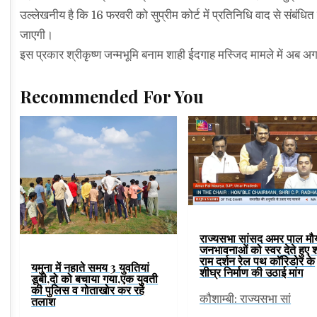
उल्लेखनीय है कि 16 फरवरी को सुप्रीम कोर्ट में प्रतिनिधि वाद से संबंधित 
जाएगी।
इस प्रकार श्रीकृष्ण जन्मभूमि बनाम शाही ईदगाह मस्जिद मामले में अब अ
Recommended For You
राज्यसभा सांसद अमर पाल मौर्
जनभावनाओं को स्वर देते हुए श
राम दर्शन रेल पथ कॉरिडोर के
यमुना में नहाते समय 3 युवतियां
शीघ्र निर्माण की उठाई मांग
डूबी,दो को बचाया गया,एक युवती
की पुलिस व गोताखोर कर रहे
कौशाम्बी: राज्यसभा सां
तलाश