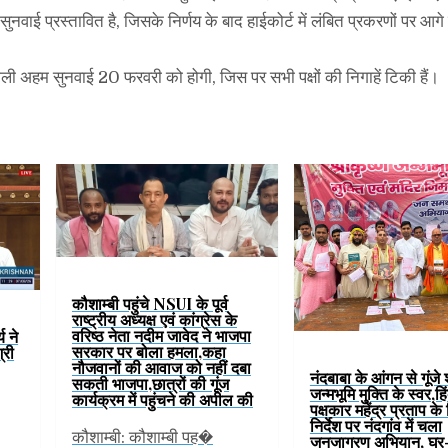
सुनवाई प्रस्तावित है, जिसके निर्णय के बाद हाईकोर्ट में लंबित प्रकरणों पर आगे
गली अहम सुनवाई 20 फरवरी को होगी, जिस पर सभी पक्षों की निगाहें टिकी हैं।
कौशाम्बी पहुंचे NSUI के पूर्व
राष्ट्रीय अध्यक्ष एवं कांग्रेस के
वरिष्ठ नेता नदीम जावेद ने भाजपा
य ने
सरकार पर बोला हमला,कहा
्री
नौजवानों की आवाज को नहीं दबा
नंदबाबा के आंगन से गूंजे 
सकती भाजपा,छात्रों की गूंज
जन्मभूमि मुक्ति के स्वर,हिं
कार्यक्रम में पहुंचने की अपील की
पक्षकार महेंद्र प्रताप के
निर्देश पर नंदगांव में चला
कौशाम्बी: कौशाम्बी पह�
जनजागरण अभियान, घर