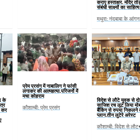
कराए हस्ताक्षर, मंदिर तोड
संबंधी साक्ष्यों का साहित
मथुरा: नंदबाबा के आंग
प्रेम प्रसंग में नाबालिग ने फांसी
लगाकर की आत्महत्या,परिजनों में
मचा कोहराम
़ के
विदेश से लौटे युवक से दो
ेत्र
साजिश रच लूट लिया मो
कौशाम्बी: प्रेम प्रसंग
ण कर
बैंकिंग से रुपया निकलने
प्लान,तीन लुटेरे अरेस्ट
ए
कौशाम्बी: विदेश से लौ