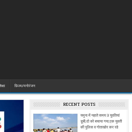
िक्षा
फ़िल्म/मनोरंजन
RECENT POSTS
यमुना में नहाते समय 3 युवतियां
डूबी,दो को बचाया गया,एक युवती
की पुलिस व गोताखोर कर रहे