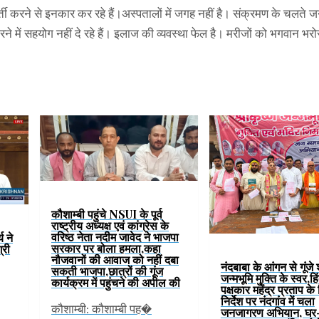
ती करने से इनकार कर रहे हैं।अस्पतालों में जगह नहीं है। संक्रमण के चलते ज
ने में सहयोग नहीं दे रहे हैं। इलाज की व्यवस्था फेल है। मरीजों को भगवान भरो
कौशाम्बी पहुंचे NSUI के पूर्व
राष्ट्रीय अध्यक्ष एवं कांग्रेस के
वरिष्ठ नेता नदीम जावेद ने भाजपा
य ने
सरकार पर बोला हमला,कहा
्री
नौजवानों की आवाज को नहीं दबा
नंदबाबा के आंगन से गूंजे 
सकती भाजपा,छात्रों की गूंज
जन्मभूमि मुक्ति के स्वर,हिं
कार्यक्रम में पहुंचने की अपील की
पक्षकार महेंद्र प्रताप के
निर्देश पर नंदगांव में चला
कौशाम्बी: कौशाम्बी पह�
जनजागरण अभियान, घर