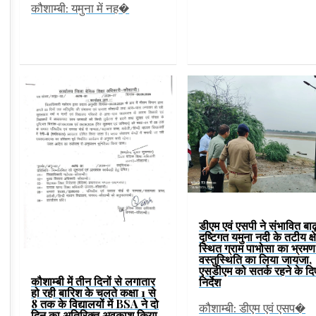
कौशाम्बी: यमुना में नह�
डीएम एवं एसपी ने संभावित बाढ
दृष्टिगत यमुना नदी के तटीय क्ष
स्थित ग्राम पाभोसा का भ्रम
वस्तुस्थिति का लिया जायजा,
एसडीएम को सतर्क रहने के दि
कौशाम्बी में तीन दिनों से लगातार
निर्देश
हो रही बारिश के चलते कक्षा 1 से
8 तक के विद्यालयों में BSA ने दो
कौशाम्बी: डीएम एवं एसप�
दिन का अतिरिक्त अवकाश किया