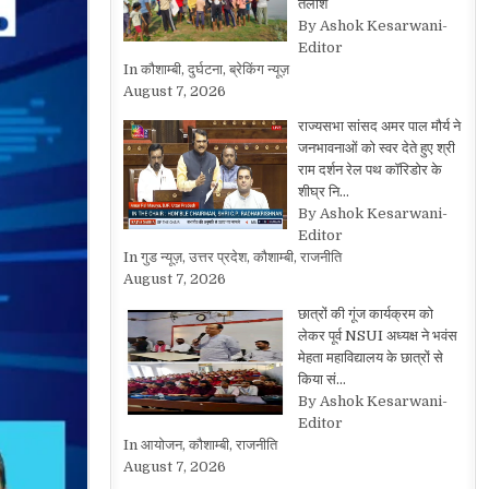
तलाश
By Ashok Kesarwani-
Editor
In कौशाम्बी, दुर्घटना, ब्रेकिंग न्यूज़
August 7, 2026
राज्यसभा सांसद अमर पाल मौर्य ने
जनभावनाओं को स्वर देते हुए श्री
राम दर्शन रेल पथ कॉरिडोर के
शीघ्र नि…
By Ashok Kesarwani-
Editor
In गुड न्यूज़, उत्तर प्रदेश, कौशाम्बी, राजनीति
August 7, 2026
छात्रों की गूंज कार्यक्रम को
लेकर पूर्व NSUI अध्यक्ष ने भवंस
मेहता महाविद्यालय के छात्रों से
किया सं…
By Ashok Kesarwani-
Editor
In आयोजन, कौशाम्बी, राजनीति
August 7, 2026