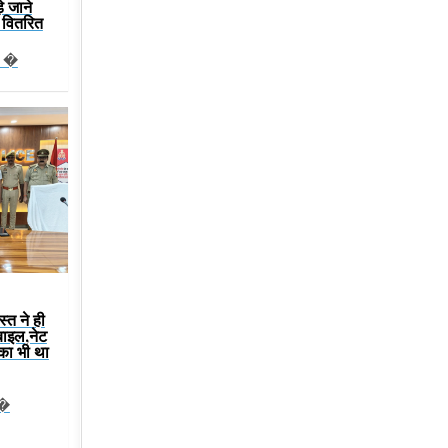
़े जाने
्य वितरित
न �
स्त ने ही
बाइल,नेट
 का भी था
ट�