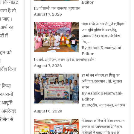
कहा कि नाइट
Editor
In कौशाम्बी, जन समस्या, प्रशासन
आता है तो
August 7, 2026
या जाए।
नंदबाबा के आंगन से गूंजे श्रीकृष्ण
 अर्थ रह
जन्मभूमि मुक्ति के स्वर,हिंदू
ं में
पक्षकार महेंद्र प्रताप के दिशा-
निर्…
By Ashok Kesarwani-
लाइन को
Editor
In धर्म, आयोजन, उत्तर प्रदेश, धरना/प्रदर्शन
ं।
August 7, 2026
्देश दिया
हर मां का संकल्प,हर शिशु का
अधिकार:स्तनपान : डॉ. सुजाता
न किया
संजय
By Ashok Kesarwani-
वरूपरानी
Editor
 आपूर्ति
In राष्ट्रीय, जागरूकता, स्वास्थ्य
अमरेन्द्र
August 6, 2026
सिंग से
मेडिकल कॉलेज में विश्व स्तनपान
सप्ताह पर जागरूकता अभियान,
विशेषज्ञों ने बताए माँ के दूध के