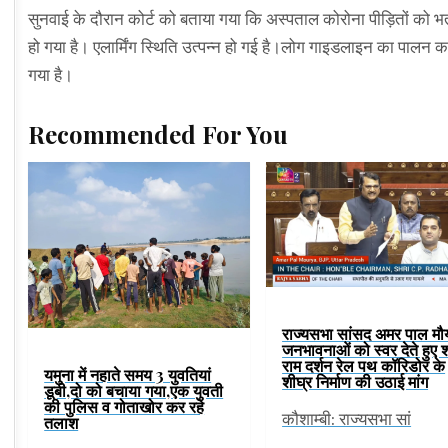
सुनवाई के दौरान कोर्ट को बताया गया कि अस्पताल कोरोना पीड़ितों को भर्
हो गया है। एलार्मिंग स्थिति उत्पन्न हो गई है।लोग गाइडलाइन का पालन कर
गया है।
Recommended For You
राज्यसभा सांसद अमर पाल मौर्
जनभावनाओं को स्वर देते हुए श
राम दर्शन रेल पथ कॉरिडोर के
यमुना में नहाते समय 3 युवतियां
शीघ्र निर्माण की उठाई मांग
डूबी,दो को बचाया गया,एक युवती
की पुलिस व गोताखोर कर रहे
कौशाम्बी: राज्यसभा सां
तलाश