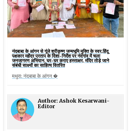
नंदबाबा के आंगन से गूंजे श्रीकृष्ण जन्मभूमि मुक्ति के स्वर,हिंदू
पक्षकार महेंद्र प्रताप के दिशा-निर्देश पर नंदगांव में चला
जनजागरण अभियान, घर-घर कराए हस्ताक्षर, मंदिर तोड़े जाने
संबंधी साक्ष्यों का साहित्य वितरित
मथुरा: नंदबाबा के आंगन �
Author:
Ashok Kesarwani-
Editor