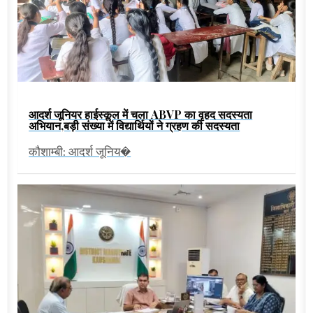
आदर्श जूनियर हाईस्कूल में चला ABVP का वृहद सदस्यता
अभियान,बड़ी संख्या में विद्यार्थियों ने ग्रहण की सदस्यता
कौशाम्बी: आदर्श जूनिय�