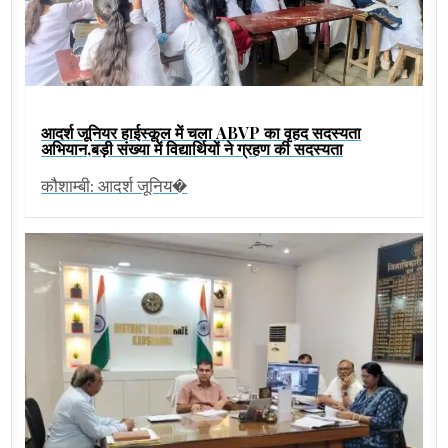
आदर्श जूनियर हाईस्कूल में चला ABVP का वृहद सदस्यता
अभियान,बड़ी संख्या में विद्यार्थियों ने ग्रहण की सदस्यता
कौशाम्बी: आदर्श जूनिय�