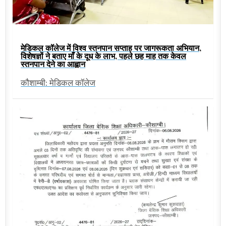
मेडिकल कॉलेज में विश्व स्तनपान सप्ताह पर जागरूकता अभियान,
विशेषज्ञों ने बताए माँ के दूध के लाभ, पहले छह माह तक केवल
स्तनपान देने का आह्वान
कौशाम्बी: मेडिकल कॉलेज