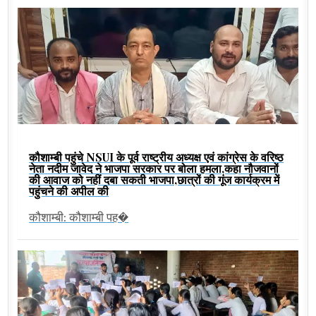
कौशाम्बी पहुंचे NSUI के पूर्व राष्ट्रीय अध्यक्ष एवं कांग्रेस के वरिष्ठ
नेता नदीम जावेद ने भाजपा सरकार पर बोला हमला,कहा नौजवानों
की आवाज को नहीं दबा सकती भाजपा,छात्रों की गूंज कार्यक्रम में
पहुंचने की अपील की
कौशाम्बी: कौशाम्बी पह�