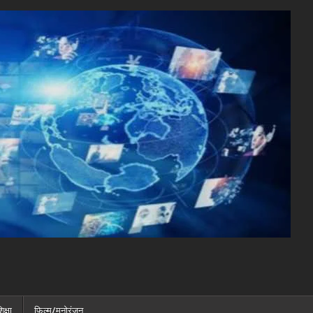
िक्षा
फ़िल्म/मनोरंजन