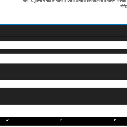
मारपीट,पुलिस ने नहीं की कार्रवाई,एसपी,डीजीपी और सीएम से शिकायत,मारपी
मीड
W
T
F