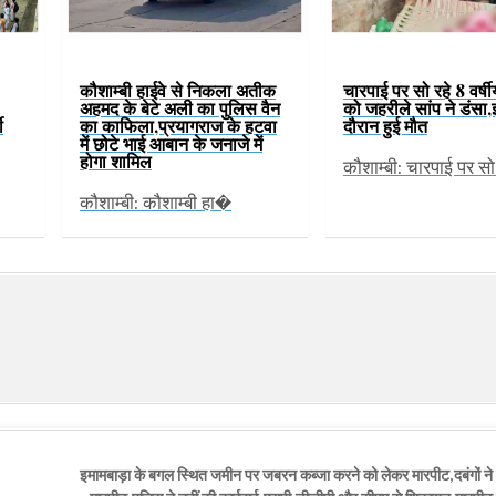
कौशाम्बी हाईवे से निकला अतीक
चारपाई पर सो रहे 8 वर्षीय
अहमद के बेटे अली का पुलिस वैन
को जहरीले सांप ने डंसा
का काफिला,प्रयागराज के हटवा
ी
दौरान हुई मौत
में छोटे भाई आबान के जनाजे में
होगा शामिल
कौशाम्बी: चारपाई पर स
कौशाम्बी: कौशाम्बी हा�
इमामबाड़ा के बगल स्थित जमीन पर जबरन कब्जा करने को लेकर मारपीट,दबंगों न