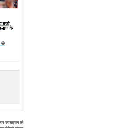
 बच्चे
,इलाज के
ो �
े घर पर चढ़कर की