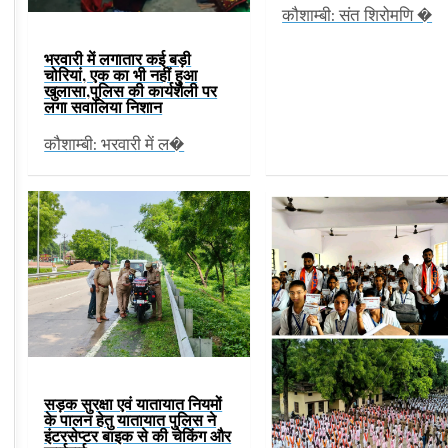
कौशाम्बी: संत शिरोमणि �
भरवारी में लगातार कई बड़ी
चोरियां, एक का भी नहीं हुआ
खुलासा,पुलिस की कार्यशैली पर
लगा सवालिया निशान
कौशाम्बी: भरवारी में ल�
सड़क सुरक्षा एवं यातायात नियमों
के पालन हेतु यातायात पुलिस ने
इंटरसेप्टर बाइक से की चेकिंग और