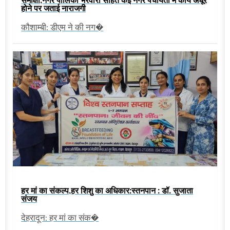
होने पर जताई नाराजगी
कौशाम्बी: डीएम ने की नग�
हर मां का संकल्प,हर शिशु का अधिकार:स्तनपान : डॉ. सुजाता
संजय
देहरादून: हर मां का संक�