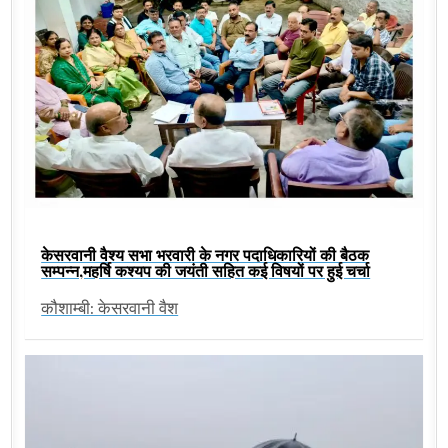
केसरवानी वैश्य सभा भरवारी के नगर पदाधिकारियों की बैठक
सम्पन्न,महर्षि कश्यप की जयंती सहित कई विषयों पर हुई चर्चा
कौशाम्बी: केसरवानी वैश