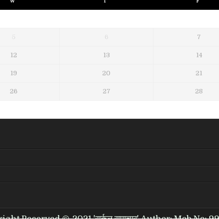
W
T
F
5
6
7
12
13
14
19
20
21
26
27
28
right Reserved ©-2021 'सर्कल समाचार' Author: Mob.No: 9