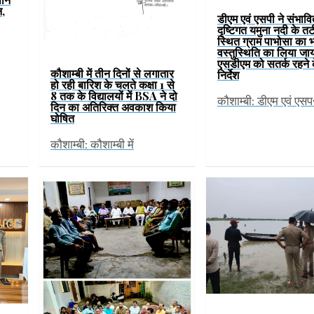
न,
डीएम एवं एसपी ने संभावि
दृष्टिगत यमुना नदी के तटी
स्थित ग्राम पाभोसा का 
वस्तुस्थिति का लिया जा
एसडीएम को सतर्क रहने 
कौशाम्बी में तीन दिनों से लगातार
निर्देश
हो रही बारिश के चलते कक्षा 1 से
8 तक के विद्यालयों में BSA ने दो
कौशाम्बी: डीएम एवं एस
दिन का अतिरिक्त अवकाश किया
घोषित
कौशाम्बी: कौशाम्बी में