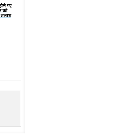
होने गए
न को
ी तलाश