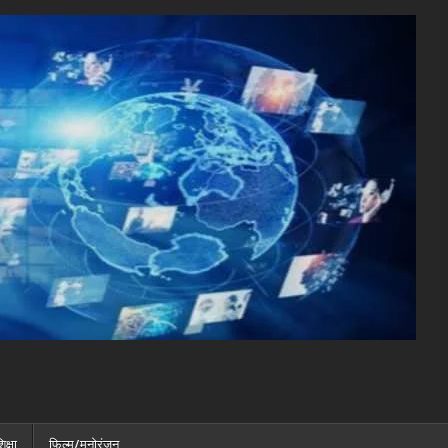
िक्षा
फ़िल्म/मनोरंजन