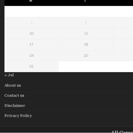
M
T
3
4
10
11
17
18
24
25
31
« Jul
About us
Contact us
Disclaimer
Privacy Policy
All Copy