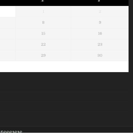
S
S
1
2
8
9
15
16
22
23
29
30
956661616