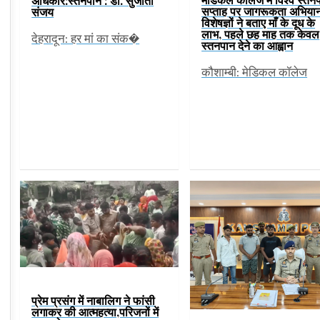
अधिकार:स्तनपान : डॉ. सुजाता
सप्ताह पर जागरूकता अभिया
संजय
विशेषज्ञों ने बताए माँ के दूध के
लाभ, पहले छह माह तक केवल
देहरादून: हर मां का संक�
स्तनपान देने का आह्वान
कौशाम्बी: मेडिकल कॉलेज
प्रेम प्रसंग में नाबालिग ने फांसी
लगाकर की आत्महत्या,परिजनों में