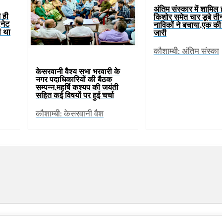
अंतिम संस्कार में शामिल 
े ही
किशोर समेत चार डूबे ती
नेट
नाविकों ने बचाया,एक क
ी था
जारी
कौशाम्बी: अंतिम संस्का
केसरवानी वैश्य सभा भरवारी के
नगर पदाधिकारियों की बैठक
सम्पन्न,महर्षि कश्यप की जयंती
सहित कई विषयों पर हुई चर्चा
कौशाम्बी: केसरवानी वैश