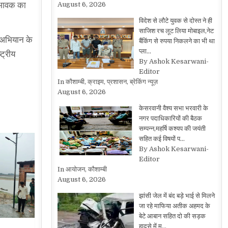
August 6, 2026
भिभावक का
विदेश से लौटे युवक से दोस्त ने ही
साजिश रच लूट लिया मोबाइल,नेट
े।अभियान के
बैंकिंग से रुपया निकलने का भी था
प्ला…
ट्रीय
By Ashok Kesarwani-
Editor
In कौशाम्बी, क्राइम, प्रशासन, ब्रेकिंग न्यूज़
August 6, 2026
केसरवानी वैश्य सभा भरवारी के
नगर पदाधिकारियों की बैठक
सम्पन्न,महर्षि कश्यप की जयंती
सहित कई विषयों प…
By Ashok Kesarwani-
Editor
In आयोजन, कौशाम्बी
August 6, 2026
झांसी जेल में बंद बड़े भाई से मिलने
जा रहे माफिया अतीक अहमद के
बेटे आबान सहित दो की सड़क
हादसे में म…