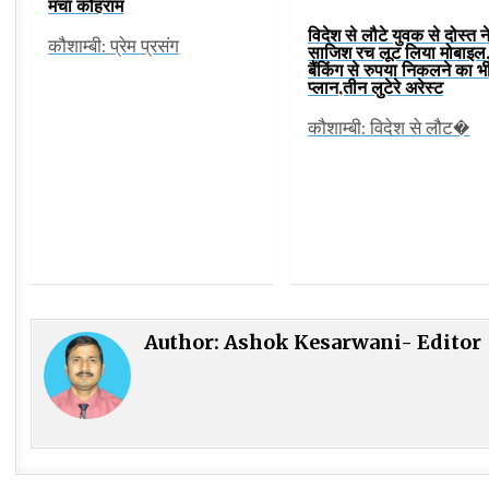
मचा कोहराम
विदेश से लौटे युवक से दोस्त न
कौशाम्बी: प्रेम प्रसंग
साजिश रच लूट लिया मोबाइल,
बैंकिंग से रुपया निकलने का भ
प्लान,तीन लुटेरे अरेस्ट
कौशाम्बी: विदेश से लौट�
Author:
Ashok Kesarwani- Editor