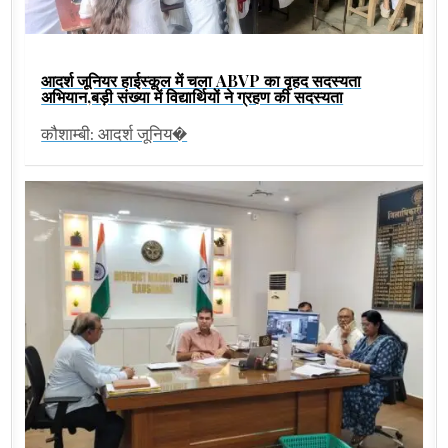
आदर्श जूनियर हाईस्कूल में चला ABVP का वृहद सदस्यता
अभियान,बड़ी संख्या में विद्यार्थियों ने ग्रहण की सदस्यता
कौशाम्बी: आदर्श जूनिय�