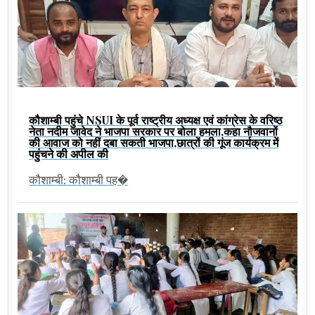
कौशाम्बी पहुंचे NSUI के पूर्व राष्ट्रीय अध्यक्ष एवं कांग्रेस के वरिष्ठ
नेता नदीम जावेद ने भाजपा सरकार पर बोला हमला,कहा नौजवानों
की आवाज को नहीं दबा सकती भाजपा,छात्रों की गूंज कार्यक्रम में
पहुंचने की अपील की
कौशाम्बी: कौशाम्बी पह�