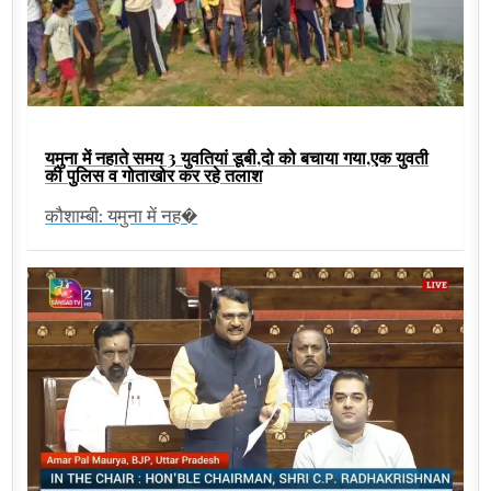
यमुना में नहाते समय 3 युवतियां डूबी,दो को बचाया गया,एक युवती
की पुलिस व गोताखोर कर रहे तलाश
कौशाम्बी: यमुना में नह�