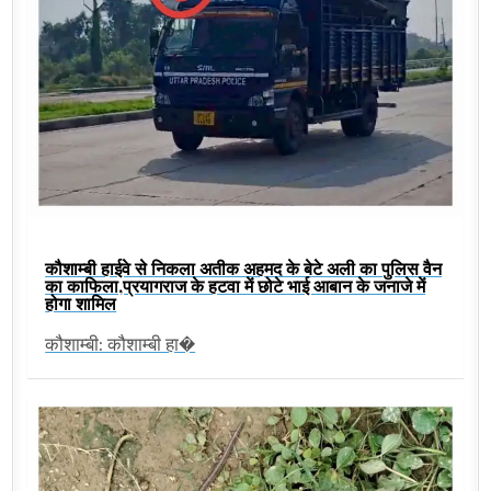
कौशाम्बी हाईवे से निकला अतीक अहमद के बेटे अली का पुलिस वैन
का काफिला,प्रयागराज के हटवा में छोटे भाई आबान के जनाजे में
होगा शामिल
कौशाम्बी: कौशाम्बी हा�