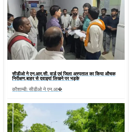
सीडीओ ने एन.आर.सी. वार्ड एवं जिला अस्पताल का किया औचक
निरीक्षण,बाहर से दवाइयां लिखने पर भड़के
कौशाम्बी: सीडीओ ने एन.आ�