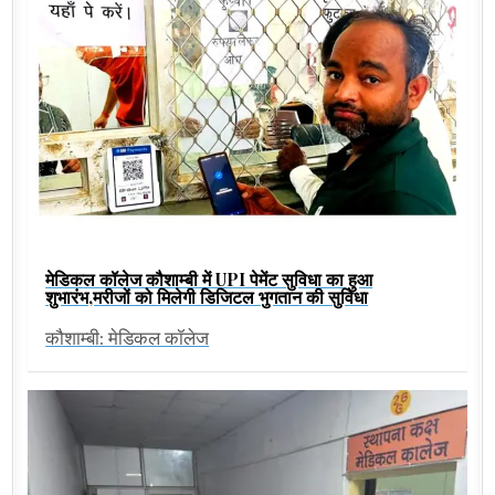
मेडिकल कॉलेज कौशाम्बी में UPI पेमेंट सुविधा का हुआ
शुभारंभ,मरीजों को मिलेगी डिजिटल भुगतान की सुविधा
कौशाम्बी: मेडिकल कॉलेज