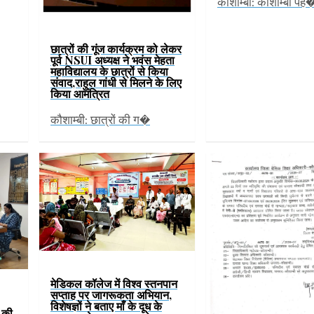
कौशाम्बी: कौशाम्बी पह
छात्रों की गूंज कार्यक्रम को लेकर
पूर्व NSUI अध्यक्ष ने भवंस मेहता
महाविद्यालय के छात्रों से किया
संवाद,राहुल गांधी से मिलने के लिए
किया आमंत्रित
कौशाम्बी: छात्रों की ग�
मेडिकल कॉलेज में विश्व स्तनपान
सप्ताह पर जागरूकता अभियान,
विशेषज्ञों ने बताए माँ के दूध के
ं की