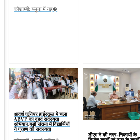
कौशाम्बी: यमुना में नह�
आदर्श जूनियर हाईस्कूल में चला
ABVP का वृहद सदस्यता
अभियान,बड़ी संख्या में विद्यार्थियों
ने ग्रहण की सदस्यता
डीएम ने की नगर-निकायों के
निर्माण कार्यों एवं डूडा के कार्यो