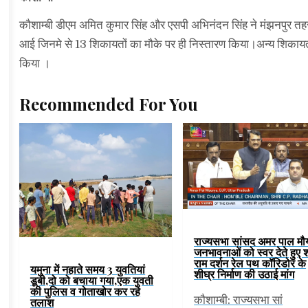
कौशाम्बी डीएम अमित कुमार सिंह और एसपी अभिनंदन सिंह ने मंझनपुर 
आई जिनमे से 13 शिकायतों का मौके पर ही निस्तारण किया।अन्य शिकायतों 
किया ।
Recommended For You
राज्यसभा सांसद अमर पाल मौर्
जनभावनाओं को स्वर देते हुए श
राम दर्शन रेल पथ कॉरिडोर के
यमुना में नहाते समय 3 युवतियां
शीघ्र निर्माण की उठाई मांग
डूबी,दो को बचाया गया,एक युवती
की पुलिस व गोताखोर कर रहे
कौशाम्बी: राज्यसभा सां
तलाश