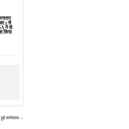
 लगातार
षा 1 से
SA ने दो
श किया
त हुई कार्यशाला →