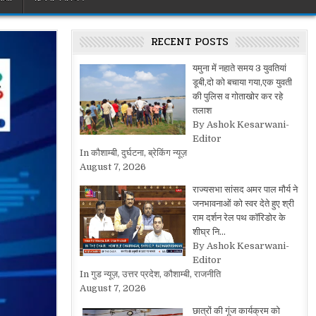
RECENT POSTS
यमुना में नहाते समय 3 युवतियां
डूबी,दो को बचाया गया,एक युवती
की पुलिस व गोताखोर कर रहे
तलाश
By Ashok Kesarwani-
Editor
In कौशाम्बी, दुर्घटना, ब्रेकिंग न्यूज़
August 7, 2026
राज्यसभा सांसद अमर पाल मौर्य ने
जनभावनाओं को स्वर देते हुए श्री
राम दर्शन रेल पथ कॉरिडोर के
शीघ्र नि…
By Ashok Kesarwani-
Editor
In गुड न्यूज़, उत्तर प्रदेश, कौशाम्बी, राजनीति
August 7, 2026
छात्रों की गूंज कार्यक्रम को