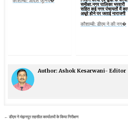
कौशाम्बी: आदर्श जूनिय�
समीक्षा,नगर पालिका भरवारी
सहित कई नगर पंचायतों में कार
अधूरे होने पर जताई नाराजगी
कौशाम्बी: डीएम ने की नग�
Author:
Ashok Kesarwani- Editor
Post
← डीएम ने मंझनपुर तहसील कार्यालयों के किया निरीक्षण
navigation