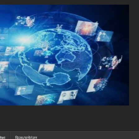
िक्षा
फ़िल्म/मनोरंजन