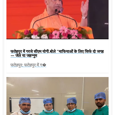
फतेहपुर में गरजे सीएम योगी,बोले “माफियाओं के लिए सिर्फ दो जगह
— जेल या जहन्नुम
फतेहपुर: फतेहपुर में ग�