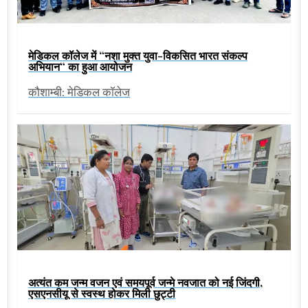
मेडिकल कॉलेज में “नशा मुक्त युवा-विकसित भारत संकल्प
अभियान“ का हुआ आयोजन
कौशाम्बी: मेडिकल कॉलेज
अत्यंत कम जन्म वजन एवं समयपूर्व जन्मे नवजात को नई जिंदगी,
एसएनसीयू से स्वस्थ होकर मिली छुट्टी