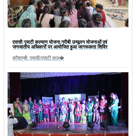
एससी/एसटी कल्याण योजना,गरीबी उन्मूलन योजनाओं एवं
जनजातीय अधिकारों पर आयोजित हुआ जागरूकता शिविर
कौशाम्बी: एससी/एसटी कल�