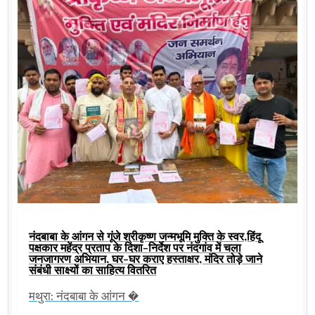
नंदबाबा के आंगन से गूंजे श्रीकृष्ण जन्मभूमि मुक्ति के स्वर,हिंदू
पक्षकार महेंद्र प्रताप के दिशा-निर्देश पर नंदगांव में चला
जनजागरण अभियान, घर-घर कराए हस्ताक्षर, मंदिर तोड़े जाने
संबंधी साक्ष्यों का साहित्य वितरित
मथुरा: नंदबाबा के आंगन �