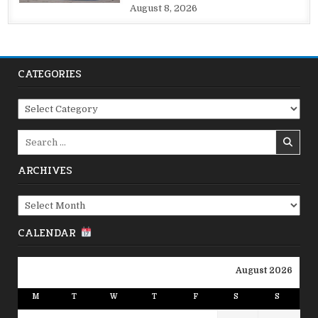
August 8, 2026
CATEGORIES
Categories
Search
for:
ARCHIVES
Archives
CALENDAR
August 2026
M
T
W
T
F
S
S