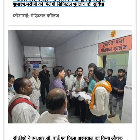
शुभारंभ,मरीजों को मिलेगी डिजिटल भुगतान की सुविधा
कौशाम्बी: मेडिकल कॉलेज
सीडीओ ने एन.आर.सी. वार्ड एवं जिला अस्पताल का किया औचक