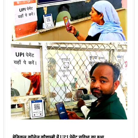
मेडिकल कॉलेज कौशाम्बी में UPI पेमेंट सुविधा का हुआ